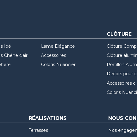
CLÔTURE
s Ipé
Lame Élégance
Clôture Comp
 Chêne clair
Accessoires
Clôture alumi
hère
Coloris Nuancier
Portillon Alu
Décors pour c
Accessoires c
Coloris Nuanci
RÉALISATIONS
NOUS CON
Terrasses
Nos engage