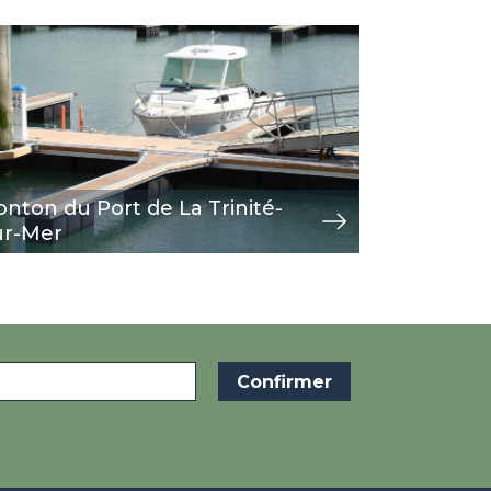
age
w
onton du Port de La Trinité-
ur-Mer