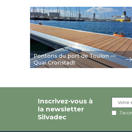
Image
view
Pontons du port de Toulon —
Quai Cronstadt
Inscrivez-vous à
la newsletter
J’acc
Silvadec