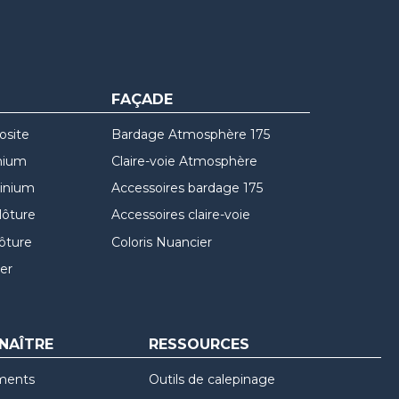
FAÇADE
osite
Bardage Atmosphère 175
nium
Claire-voie Atmosphère
minium
Accessoires bardage 175
lôture
Accessoires claire-voie
lôture
Coloris Nuancier
er
NAÎTRE
RESSOURCES
ments
Outils de calepinage