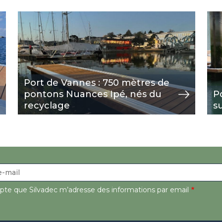
Image
view
Im
vie
Port de Vannes : 750 mètres de
pontons Nuances Ipé, nés du
P
recyclage
s
epte que Silvadec m’adresse des informations par email