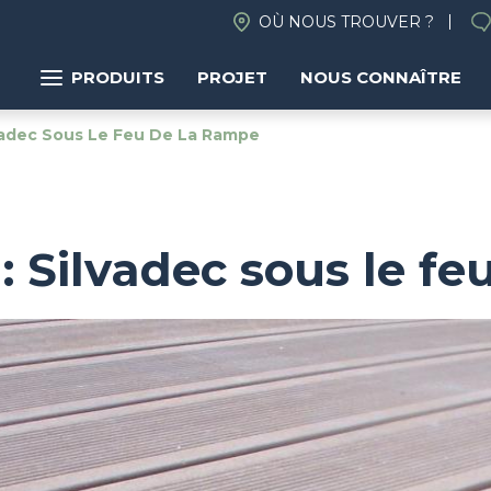
OÙ NOUS TROUVER ?
PRODUITS
PROJET
NOUS CONNAÎTRE
lvadec Sous Le Feu De La Rampe
 : Silvadec sous le f