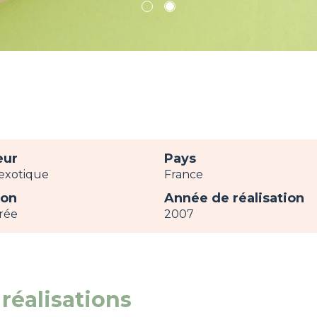
1
2
eur
Pays
exotique
France
ion
Année de réalisation
rée
2007
réalisations