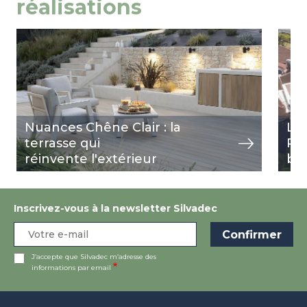
réalisations
Image
view
Ima
view
Nuances Chêne Clair : la
La
terrasse qui
Ré
réinvente l'extérieur
ba
Inscrivez-vous à la newsletter Silvadec
J’accepte que Silvadec m’adresse des
informations par email