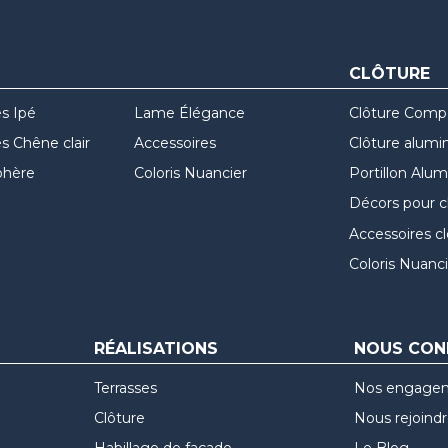
CLÔTURE
s Ipé
Lame Élégance
Clôture Comp
 Chêne clair
Accessoires
Clôture alumi
hère
Coloris Nuancier
Portillon Alu
Décors pour c
Accessoires c
Coloris Nuanci
RÉALISATIONS
NOUS CON
Terrasses
Nos engage
Clôture
Nous rejoind