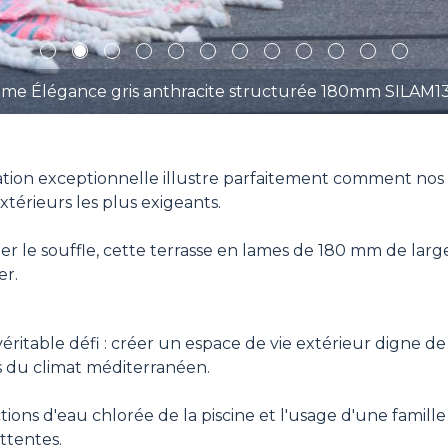
1
2
3
4
5
6
7
8
9
10
11
12
me Élégance gris anthracite structurée 180mm SILAM1
isation exceptionnelle illustre parfaitement comment nos
térieurs les plus exigeants.
 le souffle, cette terrasse en lames de 180 mm de lar
er.
 véritable défi : créer un espace de vie extérieur digne d
s du climat méditerranéen.
ctions d'eau chlorée de la piscine et l'usage d'une famill
ttentes.