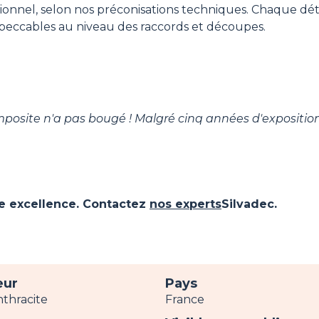
sionnel, selon nos préconisations techniques. Chaque déta
 impeccables au niveau des raccords et découpes.
composite n'a pas bougé ! Malgré cinq années d'expositio
me excellence. Contactez
nos experts
Silvadec.
eur
Pays
nthracite
France