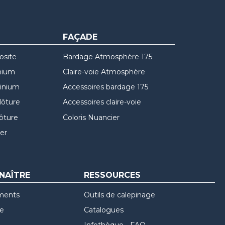
FAÇADE
osite
Bardage Atmosphère 175
nium
Claire-voie Atmosphère
minium
Accessoires bardage 175
lôture
Accessoires claire-voie
lôture
Coloris Nuancier
er
NAÎTRE
RESSOURCES
ments
Outils de calepinage
re
Catalogues