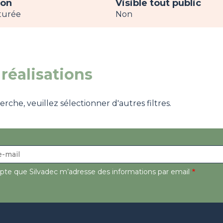
ion
Visible tout public
turée
Non
réalisations
che, veuillez sélectionner d'autres filtres.
epte que Silvadec m’adresse des informations par email