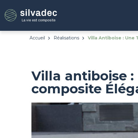
Aller
Panneau de gestion des cookies
au
contenu
principal
Accueil
Réalisations
Villa Antiboise : Un
Villa antiboise 
composite Élég
Image