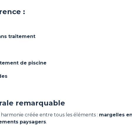
rence :
ans traitement
itement de piscine
des
urale remarquable
te harmonie créée entre tous les éléments :
margelles en
ments paysagers
.