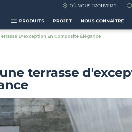
OÙ NOUS TROUVER ?
PRODUITS
PROJET
NOUS CONNAÎTRE
e Terrasse D'exception En Composite Élégance
: une terrasse d'exce
ance