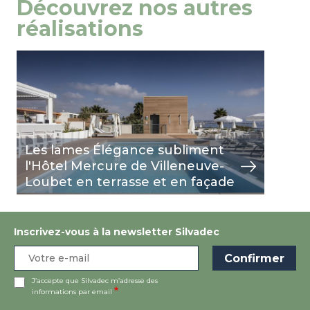
Découvrez nos autres
réalisations
Image
view
Les lames Élégance subliment
l'Hôtel Mercure de Villeneuve-
Loubet en terrasse et en façade
Inscrivez-vous à la newsletter Silvadec
J’accepte que Silvadec m’adresse des
informations par email