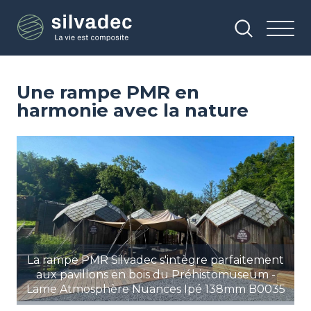
Aller
Panneau de gestion des cookies
au
contenu
principal
Une rampe PMR en
harmonie avec la nature
Image
La rampe PMR Silvadec s'intègre parfaitement
aux pavillons en bois du Préhistomuseum -
Lame Atmosphère Nuances Ipé 138mm B0035