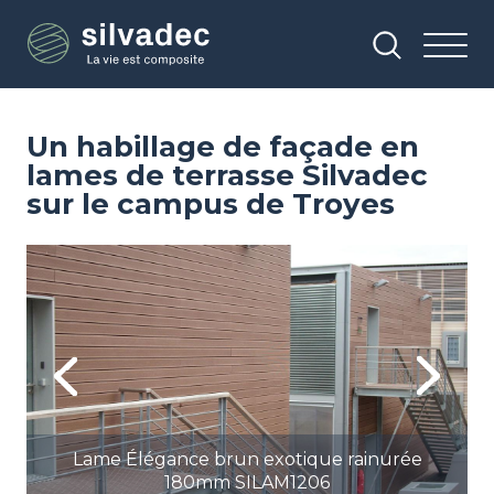
Aller
Panneau de gestion des cookies
au
contenu
principal
Un habillage de façade en
lames de terrasse Silvadec
sur le campus de Troyes
Image
Im
Previous
Next
Lame Élégance brun exotique rainurée
180mm SILAM1206