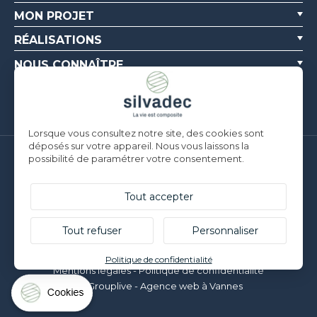
MON PROJET
RÉALISATIONS
NOUS CONNAÎTRE
RESSOURCES
Lorsque vous consultez notre site, des cookies sont
déposés sur votre appareil. Nous vous laissons la
possibilité de paramétrer votre consentement.
Silvadec France
Parc d’Activités de l’Estuaire
F-56190 ARZAL |
T. +33 (0)2 97 450 900
Tout accepter
Silvadec Deutschland
Ludwig-Erhard-Straße 3
Tout refuser
Personnaliser
D-84069 Schierling |
T. +49 9451 9443 500
© Silvadec - Tous droits réservés - Photos non contractuelles
Politique de confidentialité
Mentions légales
-
Politique de confidentialité
Grouplive - Agence web à Vannes