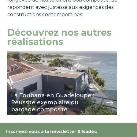
répondent avec justesse aux exigences des
constructions contemporaines.
Découvrez nos autres
réalisations
Image
view
La Toubana en Guadeloupe :
Réussite exemplaire du
bardage composite
Inscrivez-vous à la newsletter Silvadec