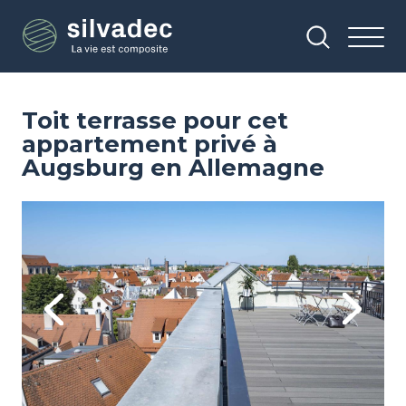
Aller
Panneau de gestion des cookies
au
contenu
principal
Toit terrasse pour cet
appartement privé à
Augsburg en Allemagne
Image
Im
Previous
Next