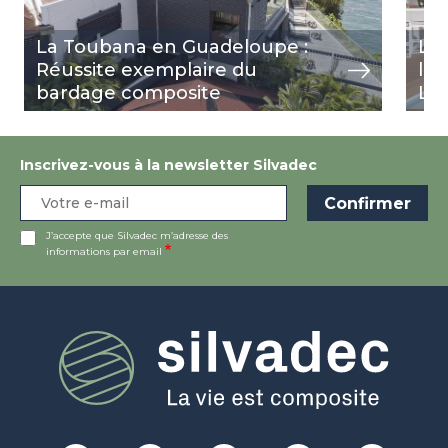
La Toubana en Guadeloupe :
Le
Réussite exemplaire du
l'H
bardage composite
Lou
Inscrivez-vous à la newsletter Silvadec
J’accepte que Silvadec m’adresse des
informations par email