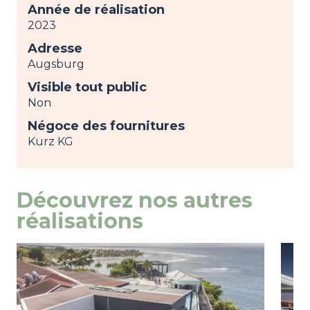
Année de réalisation
2023
Adresse
Augsburg
Visible tout public
Non
Négoce des fournitures
Kurz KG
Découvrez nos autres
réalisations
Image
view
Ima
view