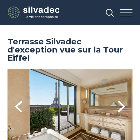
Aller
Panneau de gestion des cookies
au
contenu
principal
Terrasse Silvadec
d'exception vue sur la Tour
Eiffel
Image
Im
Previous
Next