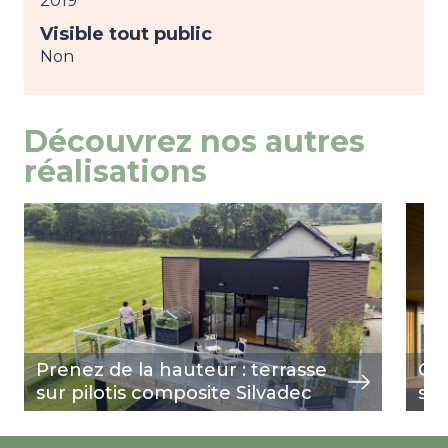
2019
Visible tout public
Non
Découvrez nos autres
réalisations
Image
view
Ima
view
Prenez de la hauteur : terrasse
Qua
sur pilotis composite Silvadec
s'i