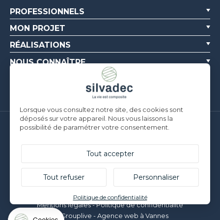
PROFESSIONNELS
MON PROJET
RÉALISATIONS
NOUS CONNAÎTRE
RESSOURCES
Lorsque vous consultez notre site, des cookies sont
déposés sur votre appareil. Nous vous laissons la
possibilité de paramétrer votre consentement.
Silvadec France
Parc d’Activités de l’Estuaire
F-56190 ARZAL |
T. +33 (0)2 97 450 900
Tout accepter
Silvadec Deutschland
Ludwig-Erhard-Straße 3
Tout refuser
Personnaliser
D-84069 Schierling |
T. +49 9451 9443 500
© Silvadec - Tous droits réservés - Photos non contractuelles
Politique de confidentialité
Mentions légales
-
Politique de confidentialité
Grouplive - Agence web à Vannes