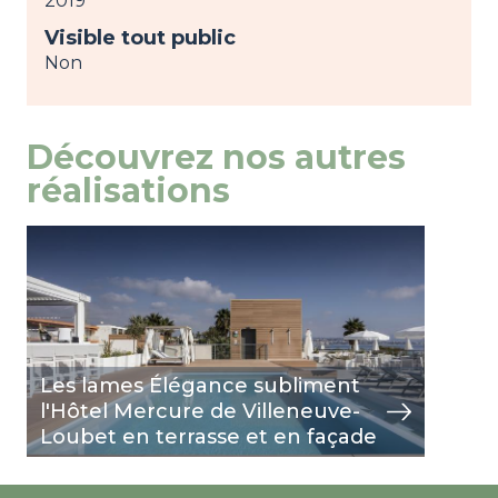
2019
Visible tout public
Non
Découvrez nos autres
réalisations
Image
view
Les lames Élégance subliment
l'Hôtel Mercure de Villeneuve-
Loubet en terrasse et en façade