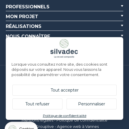
PROFESSIONNELS
MON PROJET
RÉALISATIONS
NOUS CONNAÎTRE
RESSOURCES
Lorsque vous consultez notre site, des cookies sont
déposés sur votre appareil. Nous vous laissons la
possibilité de paramétrer votre consentement.
Silvadec France
Parc d’Activités de l’Estuaire
F-56190 ARZAL |
T. +33 (0)2 97 450 900
Tout accepter
Silvadec Deutschland
Ludwig-Erhard-Straße 3
Tout refuser
Personnaliser
D-84069 Schierling |
T. +49 9451 9443 500
© Silvadec - Tous droits réservés - Photos non contractuelles
Politique de confidentialité
Mentions légales
-
Politique de confidentialité
Grouplive - Agence web à Vannes