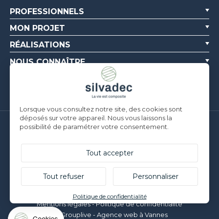
PROFESSIONNELS
MON PROJET
RÉALISATIONS
NOUS CONNAÎTRE
RESSOURCES
Lorsque vous consultez notre site, des cookies sont
déposés sur votre appareil. Nous vous laissons la
possibilité de paramétrer votre consentement.
Silvadec France
Parc d’Activités de l’Estuaire
F-56190 ARZAL |
T. +33 (0)2 97 450 900
Tout accepter
Silvadec Deutschland
Ludwig-Erhard-Straße 3
Tout refuser
Personnaliser
D-84069 Schierling |
T. +49 9451 9443 500
© Silvadec - Tous droits réservés - Photos non contractuelles
Politique de confidentialité
Mentions légales
-
Politique de confidentialité
Grouplive - Agence web à Vannes