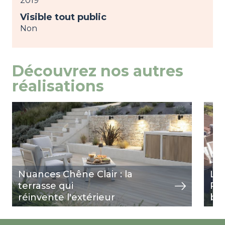
2019
Visible tout public
Non
Découvrez nos autres
réalisations
Image
view
Ima
view
Nuances Chêne Clair : la
La
terrasse qui
Ré
réinvente l'extérieur
ba