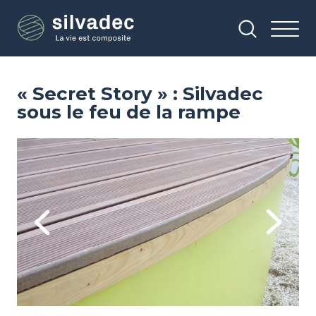
Aller
Panneau de gestion des cookies
au
contenu
principal
« Secret Story » : Silvadec
sous le feu de la rampe
Image
Im
Previous
Next