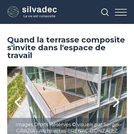
Aller
Panneau de gestion des cookies
au
contenu
principal
Quand la terrasse composite
s'invite dans l'espace de
travail
Image
Im
Previous
Next
Images Droits Réservés © visuels par Sergio
GRAZIA | Architectes BRENAC-GONZALEZ