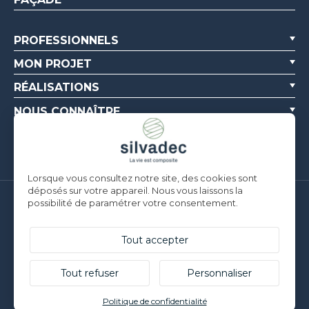
PROFESSIONNELS
MON PROJET
RÉALISATIONS
NOUS CONNAÎTRE
RESSOURCES
Lorsque vous consultez notre site, des cookies sont
déposés sur votre appareil. Nous vous laissons la
possibilité de paramétrer votre consentement.
Silvadec France
Parc d’Activités de l’Estuaire
F-56190 ARZAL |
T. +33 (0)2 97 450 900
Tout accepter
Silvadec Deutschland
Ludwig-Erhard-Straße 3
Tout refuser
Personnaliser
D-84069 Schierling |
T. +49 9451 9443 500
© Silvadec - Tous droits réservés - Photos non contractuelles
Politique de confidentialité