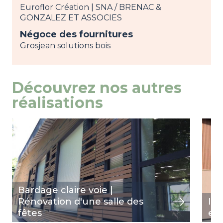
Euroflor Création | SNA / BRENAC &
GONZALEZ ET ASSOCIES
Négoce des fournitures
Grosjean solutions bois
Découvrez nos autres
réalisations
Image
view
Ima
view
Bardage claire voie |
Rénovation d'une salle des
In
fêtes
et