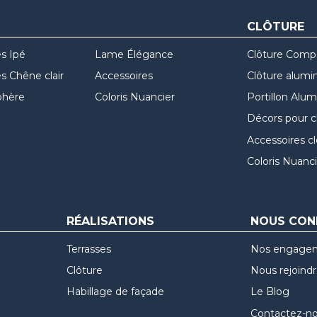
CLÔTURE
s Ipé
Lame Élégance
Clôture Comp
 Chêne clair
Accessoires
Clôture alumi
hère
Coloris Nuancier
Portillon Alu
Décors pour c
Accessoires c
Coloris Nuanci
RÉALISATIONS
NOUS CON
Terrasses
Nos engage
Clôture
Nous rejoind
Habillage de façade
Le Blog
Contactez-n