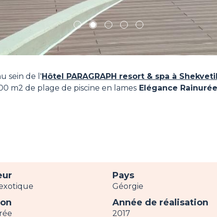
1
2
3
4
5
u sein de l'
Hôtel PARAGRAPH resort & spa à Shekvetil
00 m2 de plage de piscine en lames
Elégance Rainuré
eur
Pays
exotique
Géorgie
ion
Année de réalisation
rée
2017