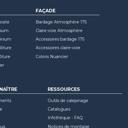
FAÇADE
osite
Bardage Atmosphère 175
nium
Claire-voie Atmosphère
minium
Accessoires bardage 175
lôture
Accessoires claire-voie
lôture
Coloris Nuancier
er
NAÎTRE
RESSOURCES
ments
Outils de calepinage
re
Catalogues
Infothèque - FAQ
ous
Notices de montage