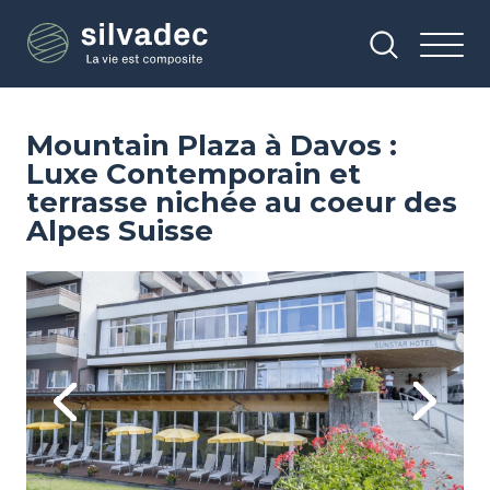
Aller
Panneau de gestion des cookies
au
contenu
principal
Mountain Plaza à Davos :
Luxe Contemporain et
terrasse nichée au coeur des
Alpes Suisse
Image
Im
Previous
Next