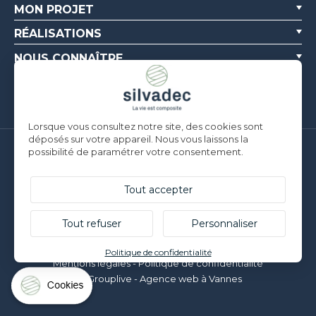
MON PROJET
RÉALISATIONS
NOUS CONNAÎTRE
RESSOURCES
Lorsque vous consultez notre site, des cookies sont
déposés sur votre appareil. Nous vous laissons la
possibilité de paramétrer votre consentement.
Silvadec France
Parc d’Activités de l’Estuaire
F-56190 ARZAL |
T. +33 (0)2 97 450 900
Tout accepter
Silvadec Deutschland
Ludwig-Erhard-Straße 3
Tout refuser
Personnaliser
D-84069 Schierling |
T. +49 9451 9443 500
© Silvadec - Tous droits réservés - Photos non contractuelles
Politique de confidentialité
Mentions légales
-
Politique de confidentialité
Grouplive - Agence web à Vannes