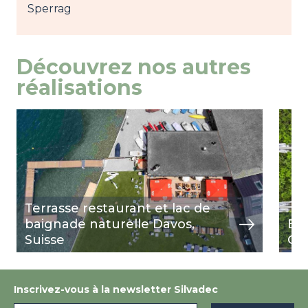
Sperrag
Découvrez nos autres
réalisations
Image
view
Ima
view
Terrasse restaurant et lac de
baignade naturelle Davos,
En 
Suisse
Gal
Inscrivez-vous à la newsletter Silvadec