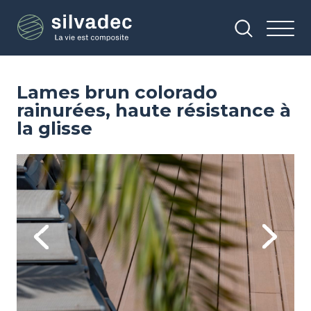
Aller
Panneau de gestion des cookies
au
contenu
principal
Lames brun colorado
rainurées, haute résistance à
la glisse
Image
Im
Previous
Next