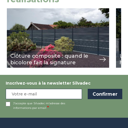
Image
view
Ima
view
Clôture composite : quand le
Un
bicolore fait la signature
ha
Inscrivez-vous à la newsletter Silvadec
J’accepte que Silvadec m’adresse des
informations par email