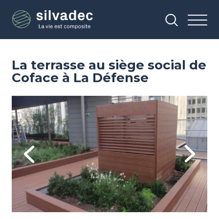
Aller
Panneau de gestion des cookies
au
contenu
principal
La terrasse au siège social de
Coface à La Défense
Image
Im
Previous
Next