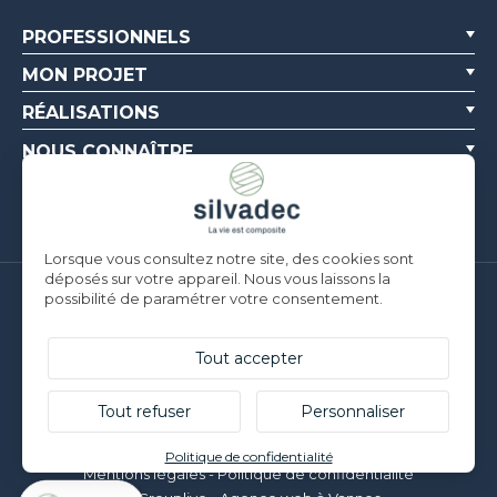
PROFESSIONNELS
MON PROJET
RÉALISATIONS
NOUS CONNAÎTRE
RESSOURCES
Lorsque vous consultez notre site, des cookies sont
déposés sur votre appareil. Nous vous laissons la
possibilité de paramétrer votre consentement.
Silvadec France
Parc d’Activités de l’Estuaire
F-56190 ARZAL |
T. +33 (0)2 97 450 900
Tout accepter
Silvadec Deutschland
Ludwig-Erhard-Straße 3
Tout refuser
Personnaliser
D-84069 Schierling |
T. +49 9451 9443 500
© Silvadec - Tous droits réservés - Photos non contractuelles
Politique de confidentialité
Mentions légales
-
Politique de confidentialité