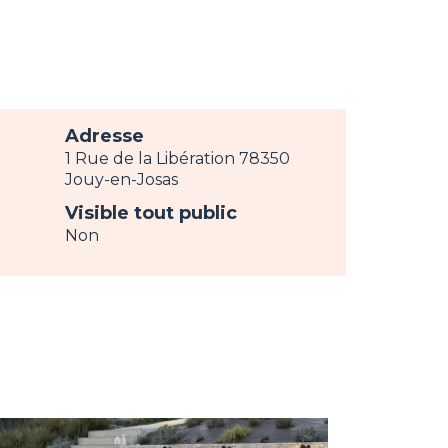
Adresse
1 Rue de la Libération 78350
Jouy-en-Josas
Visible tout public
Non
age
w
Image
view