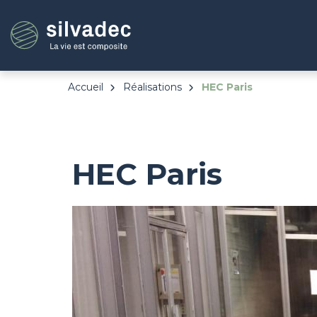
Aller
Panneau de gestion des cookies
au
contenu
principal
Accueil
Réalisations
HEC Paris
HEC Paris
Image