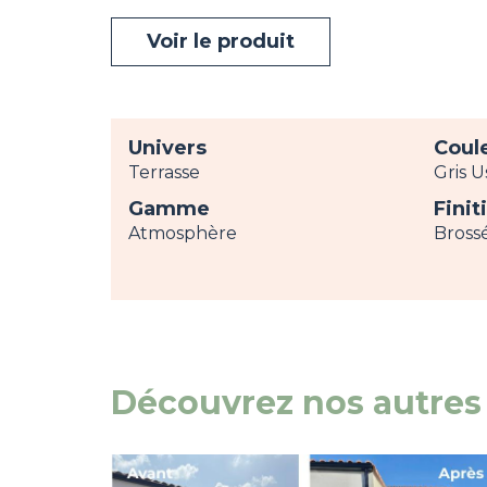
Voir le produit
Univers
Coul
Terrasse
Gris 
Gamme
Finit
Atmosphère
Bross
Découvrez nos autres 
Image
view