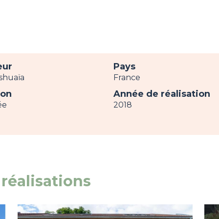
eur
Pays
Ushuaïa
France
ion
Année de réalisation
ée
2018
réalisations
Image
view
Im
vie