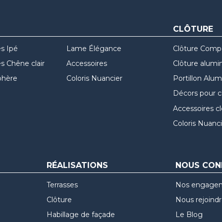
CLÔTURE
s Ipé
Lame Élégance
Clôture Comp
 Chêne clair
Accessoires
Clôture alumi
hère
Coloris Nuancier
Portillon Alu
Décors pour c
Accessoires c
Coloris Nuanci
RÉALISATIONS
NOUS CON
Terrasses
Nos engage
Clôture
Nous rejoind
Habillage de façade
Le Blog