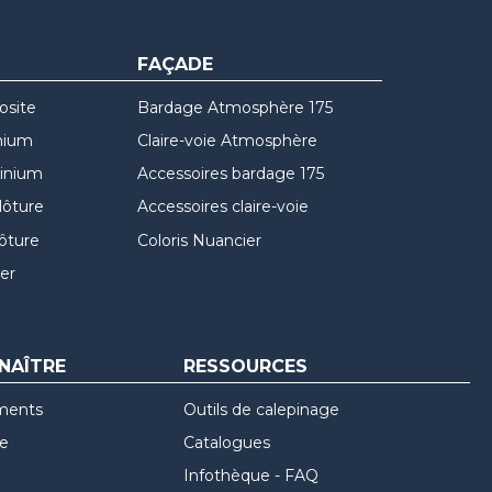
FAÇADE
osite
Bardage Atmosphère 175
nium
Claire-voie Atmosphère
minium
Accessoires bardage 175
lôture
Accessoires claire-voie
lôture
Coloris Nuancier
er
NAÎTRE
RESSOURCES
ments
Outils de calepinage
re
Catalogues
Infothèque - FAQ