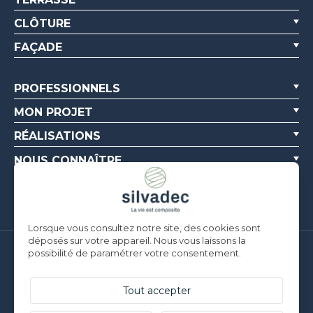
CLÔTURE
FAÇADE
PROFESSIONNELS
MON PROJET
RÉALISATIONS
NOUS CONNAÎTRE
RESSOURCES
Lorsque vous consultez notre site, des cookies sont
déposés sur votre appareil. Nous vous laissons la
possibilité de paramétrer votre consentement.
Silvadec France
Parc d’Activités de l’Estuaire
F-56190 ARZAL |
T. +33 (0)2 97 450 900
Tout accepter
Silvadec Deutschland