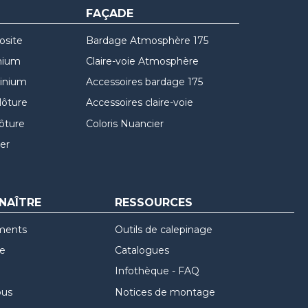
FAÇADE
osite
Bardage Atmosphère 175
nium
Claire-voie Atmosphère
minium
Accessoires bardage 175
lôture
Accessoires claire-voie
lôture
Coloris Nuancier
er
NAÎTRE
RESSOURCES
ments
Outils de calepinage
re
Catalogues
Infothèque - FAQ
ous
Notices de montage