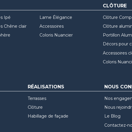
CLÔTURE
s Ipé
Lame Élégance
Clôture Comp
 Chêne clair
Accessoires
Clôture alumi
hère
Coloris Nuancier
Portillon Alu
Décors pour c
Accessoires c
Coloris Nuanci
RÉALISATIONS
NOUS CON
Terrasses
Nos engage
Clôture
Nous rejoind
Habillage de façade
Le Blog
Contactez-n