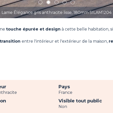
1
2
3
4
5
Lame Élégance gris anthracite lisse, 180mm SILAM1204
une
touche épurée et design
à cette belle habitation, s
transition
entre l'intérieur et l'extérieur de la maison,
r
eur
Pays
nthracite
France
ion
Visible tout public
Non