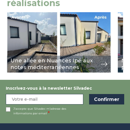
réalisations
Image
view
Ima
view
Une allée en Nuances Ipé aux
Nua
notes méditerranéennes
pi
Inscrivez-vous à la newsletter Silvadec
J’accepte que Silvadec m’adresse des
informations par email