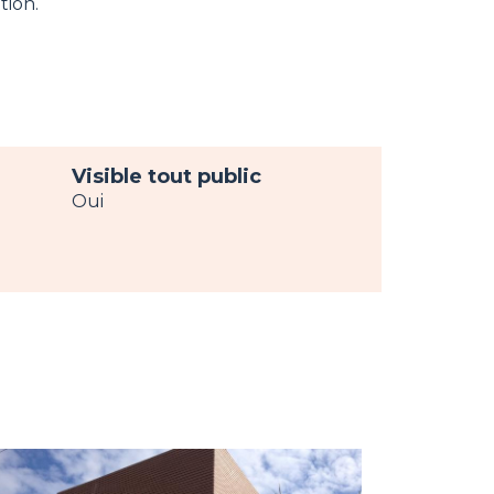
tion.
Visible tout public
Oui
age
w