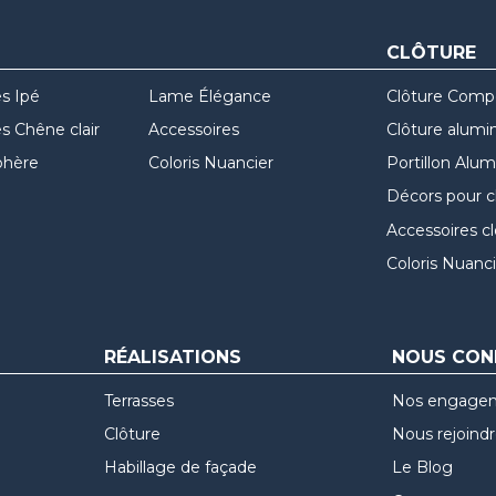
CLÔTURE
s Ipé
Lame Élégance
Clôture Comp
 Chêne clair
Accessoires
Clôture alumi
hère
Coloris Nuancier
Portillon Alu
Décors pour c
Accessoires c
Coloris Nuanci
RÉALISATIONS
NOUS CON
Terrasses
Nos engage
Clôture
Nous rejoind
Habillage de façade
Le Blog