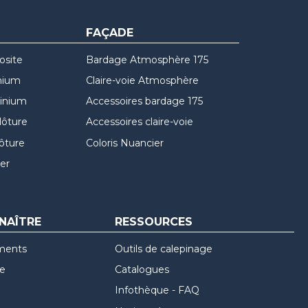
FAÇADE
osite
Bardage Atmosphère 175
nium
Claire-voie Atmosphère
minium
Accessoires bardage 175
lôture
Accessoires claire-voie
lôture
Coloris Nuancier
er
NAÎTRE
RESSOURCES
ments
Outils de calepinage
re
Catalogues
Infothèque - FAQ