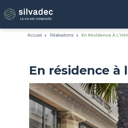
Aller
Panneau de gestion des cookies
au
contenu
principal
Accueil
Réalisations
En Résidence À L’Hôte
En résidence à l
Image