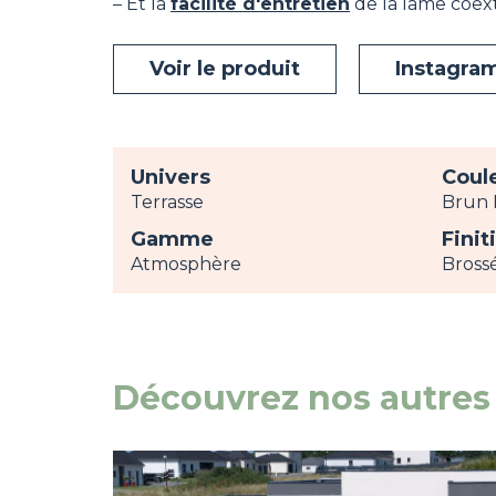
– Et la
facilité d'entretien
de la lame coex
Voir le produit
Instagram
Univers
Coul
Terrasse
Brun 
Gamme
Finit
Atmosphère
Bross
Découvrez nos autres 
Image
view