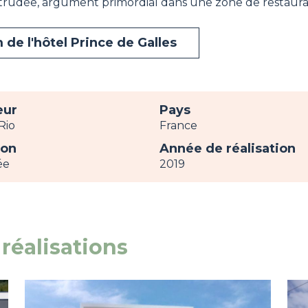
trudée, argument primordial dans une zone de restaura
 de l'hôtel Prince de Galles
eur
Pays
Rio
France
ion
Année de réalisation
ée
2019
réalisations
Image
view
Im
vie