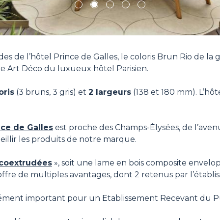
1
2
3
4
5
es de l’hôtel Prince de Galles, le coloris Brun Rio de l
le Art Déco du luxueux hôtel Parisien.
oris
(3 bruns, 3 gris) et
2 largeurs
(138 et 180 mm). L’hôte
nce de Galles
est proche des Champs-Élysées, de l’aven
eillir les produits de notre marque.
coextrudées
», soit une lame en bois composite envel
fre de multiples avantages, dont 2 retenus par l’établis
lément important pour un Etablissement Recevant du Pu