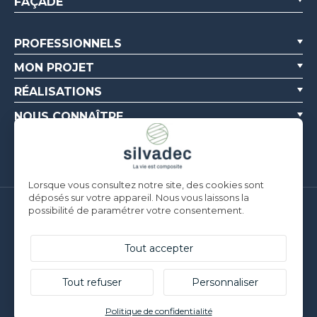
FAÇADE
PROFESSIONNELS
MON PROJET
RÉALISATIONS
NOUS CONNAÎTRE
RESSOURCES
Lorsque vous consultez notre site, des cookies sont
déposés sur votre appareil. Nous vous laissons la
possibilité de paramétrer votre consentement.
Silvadec France
Parc d’Activités de l’Estuaire
F-56190 ARZAL |
T. +33 (0)2 97 450 900
Tout accepter
Silvadec Deutschland
Ludwig-Erhard-Straße 3
Tout refuser
Personnaliser
D-84069 Schierling |
T. +49 9451 9443 500
© Silvadec - Tous droits réservés - Photos non contractuelles
Politique de confidentialité