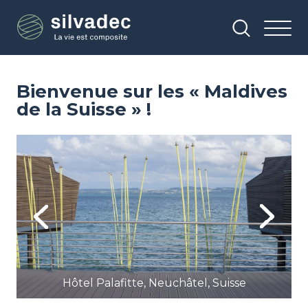
Aller
Panneau de gestion des cookies
au
contenu
principal
Bienvenue sur les « Maldives
de la Suisse » !
Image
Im
Previous
Next
Hôtel Palafitte, Neuchâtel, Suisse