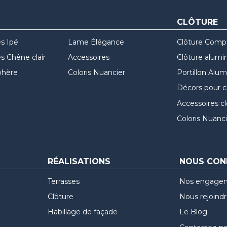
CLÔTURE
s Ipé
Lame Élégance
Clôture Comp
 Chêne clair
Accessoires
Clôture alumi
hère
Coloris Nuancier
Portillon Alu
Décors pour c
Accessoires c
Coloris Nuanci
RÉALISATIONS
NOUS CON
Terrasses
Nos engage
Clôture
Nous rejoind
Habillage de façade
Le Blog