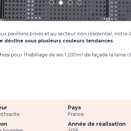
1
2
3
4
ux pavillons privés et au secteur non résidentiel, notre 
e décline sous plusieurs couleurs tendances
.
oisi pour l'habillage de ses 1 200m² de façade la lame cl
eur
Pays
nthracite
France
ion
Année de réalisation
s brossées
2016