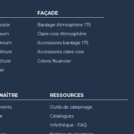
FAÇADE
osite
Bardage Atmosphère 175
nium
Claire-voie Atmosphère
minium
Accessoires bardage 175
lôture
Accessoires claire-voie
lôture
Coloris Nuancier
er
NAÎTRE
RESSOURCES
ments
Outils de calepinage
re
Catalogues
Infothèque - FAQ