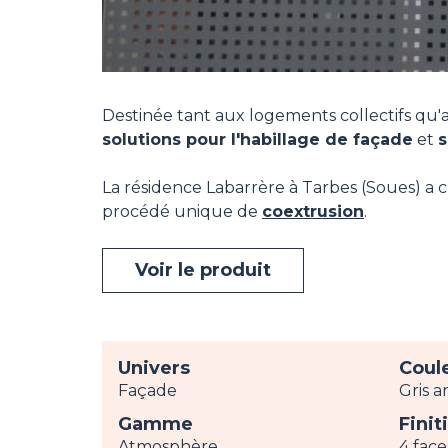
Destinée tant aux logements collectifs qu'a
solutions pour l'habillage de façade
et
s
La résidence Labarrère à Tarbes (Soues) a ch
procédé unique de
coextrusion
.
Voir le produit
Univers
Coul
Façade
Gris a
Gamme
Finit
Atmosphère
4 face